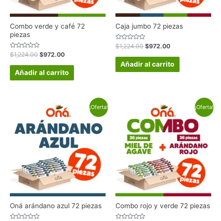
Combo verde y café 72
Caja jumbo 72 piezas
piezas
Valorado
$
1,224.00
$
972.00
en
Valorado
$
1,224.00
$
972.00
0
en
de
Añadir al carrito
0
5
de
Añadir al carrito
5
¡Oferta!
¡Oferta!
Oná arándano azul 72 piezas
Combo rojo y verde 72 piezas