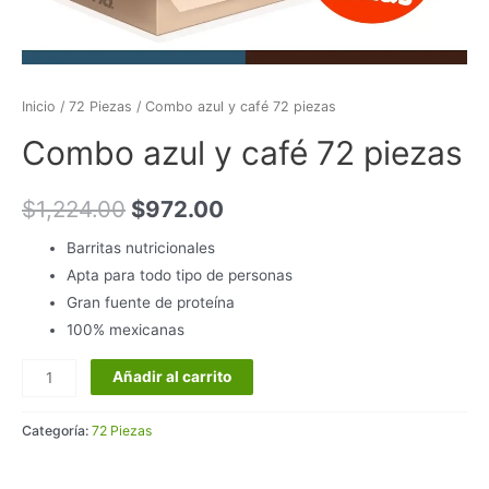
Inicio
/
72 Piezas
/ Combo azul y café 72 piezas
Combo azul y café 72 piezas
$
1,224.00
$
972.00
Barritas nutricionales
Apta para todo tipo de personas
Gran fuente de proteína
100% mexicanas
Combo
Añadir al carrito
azul
y
Categoría:
72 Piezas
café
72