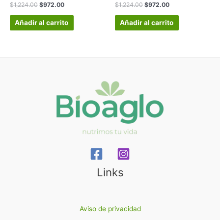
Valorado
Valorado
$
1,224.00
$
972.00
$
1,224.00
$
972.00
en
en
0
0
de
de
Añadir al carrito
Añadir al carrito
5
5
Links
Aviso de privacidad