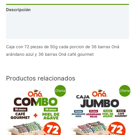
piezas
Descripción
cantidad
Información adicional
Valoraciones (0)
Caja con 72 piezas de 50g cada porcion de 36 barras Oná
arándano azul y 36 barras Oná café gourmet
Productos relacionados
¡Oferta!
¡Oferta!