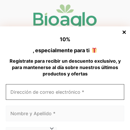
10
%
, especialmente para ti
Links
Regístrate para recibir un descuento exclusivo, y
para mantenerse al día sobre nuestros últimos
productos y ofertas
Aviso de privacidad
Dirección
de
correo
electrónico
Nombre
*
y
Copyright © 2026 Bio Aglo
Apellido
*