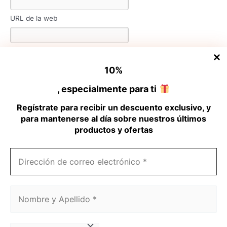
URL de la web
He leído y estoy de acuerdo con
Términos y condiciones
10
%
, especialmente para ti
Regístrate para recibir un descuento exclusivo, y
para mantenerse al día sobre nuestros últimos
productos y ofertas
Dirección
de
correo
electrónico
Nombre
*
y
Links
Apellido
*