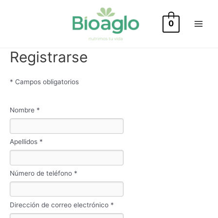
Ir
al
0
Main
contenido
Menu
Registrarse
* Campos obligatorios
Nombre *
Apellidos *
Número de teléfono *
Dirección de correo electrónico *